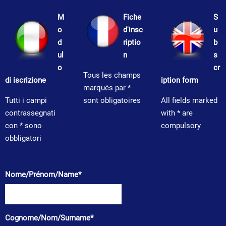
M
Fiche
S
o
d'insc
u
d
riptio
b
ul
n
s
o
cr
Tous les champs
di iscrizione
iption form
marqués par *
Tutti i campi
sont obligatoires
All fields marked
contrassegnati
with * are
con * sono
compulsory
obbligatori
Nome/Prénom/Name*
Cognome/Nom/Surname*