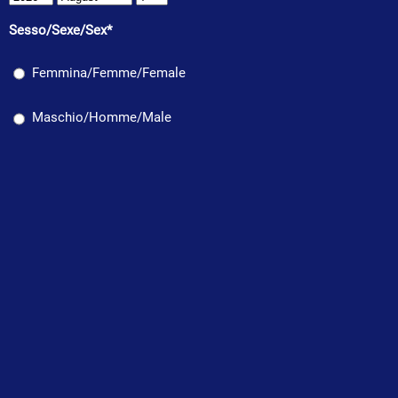
Sesso/Sexe/Sex*
Femmina/Femme/Female
Maschio/Homme/Male
Telefono/Téléphone/Telephone*
Email*
Strumento/Instrument*
Mandolino/Mandoline/Mandolin